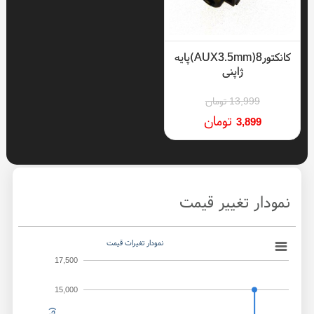
72%
کانکتورAUX3.5mm)8)پایه
ژاپنی
13,999
تومان
تومان
3,899
نمودار تغییر قیمت
نمودار تغیرات قیمت
17,500
15,000
)