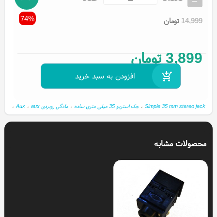
74%
14,999
تومان
3,899
تومان
Simple 35 mm stereo jack
،
جک استریو 35 میلی متری ساده
،
مادگی روبردی aux
،
Aux
،
محصولات مشابه