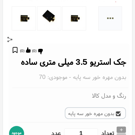
...
)
0
(
)
0
(
جک استریو 3.5 میلی متری ساده
بدون مهره خور سه پایه
- موجودی:
70
رنگ و مدل کالا
بدون مهره خور سه پایه
+
تعداد
عدد
موجود
_